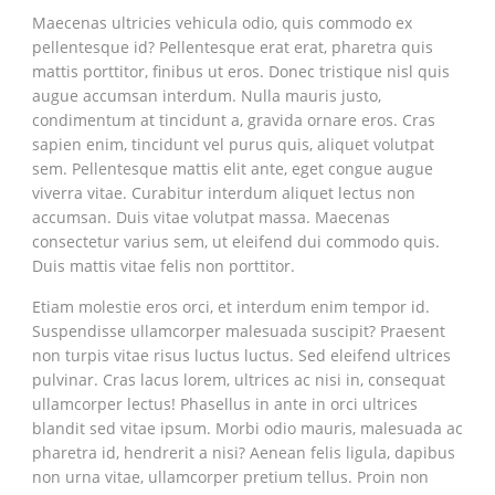
Maecenas ultricies vehicula odio, quis commodo ex
pellentesque id? Pellentesque erat erat, pharetra quis
mattis porttitor, finibus ut eros. Donec tristique nisl quis
augue accumsan interdum. Nulla mauris justo,
condimentum at tincidunt a, gravida ornare eros. Cras
sapien enim, tincidunt vel purus quis, aliquet volutpat
sem. Pellentesque mattis elit ante, eget congue augue
viverra vitae. Curabitur interdum aliquet lectus non
accumsan. Duis vitae volutpat massa. Maecenas
consectetur varius sem, ut eleifend dui commodo quis.
Duis mattis vitae felis non porttitor.
Etiam molestie eros orci, et interdum enim tempor id.
Suspendisse ullamcorper malesuada suscipit? Praesent
non turpis vitae risus luctus luctus. Sed eleifend ultrices
pulvinar. Cras lacus lorem, ultrices ac nisi in, consequat
ullamcorper lectus! Phasellus in ante in orci ultrices
blandit sed vitae ipsum. Morbi odio mauris, malesuada ac
pharetra id, hendrerit a nisi? Aenean felis ligula, dapibus
non urna vitae, ullamcorper pretium tellus. Proin non