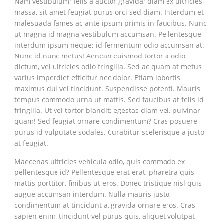
Nam vestibulum; felis a auctor gravida; diam ex ultricies
massa, sit amet feugiat purus orci sed diam. Interdum et
malesuada fames ac ante ipsum primis in faucibus. Nunc
ut magna id magna vestibulum accumsan. Pellentesque
interdum ipsum neque; id fermentum odio accumsan at.
Nunc id nunc metus! Aenean euismod tortor a odio
dictum, vel ultricies odio fringilla. Sed ac quam at metus
varius imperdiet efficitur nec dolor. Etiam lobortis
maximus dui vel tincidunt. Suspendisse potenti. Mauris
tempus commodo urna ut mattis. Sed faucibus at felis id
fringilla. Ut vel tortor blandit; egestas diam vel, pulvinar
quam! Sed feugiat ornare condimentum? Cras posuere
purus id vulputate sodales. Curabitur scelerisque a justo
at feugiat.
Maecenas ultricies vehicula odio, quis commodo ex
pellentesque id? Pellentesque erat erat, pharetra quis
mattis porttitor, finibus ut eros. Donec tristique nisl quis
augue accumsan interdum. Nulla mauris justo,
condimentum at tincidunt a, gravida ornare eros. Cras
sapien enim, tincidunt vel purus quis, aliquet volutpat