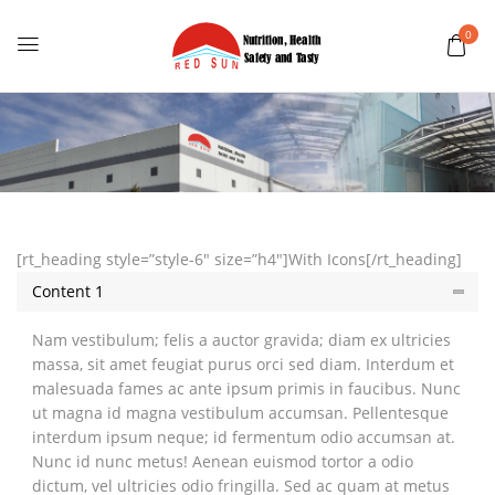
0
[rt_heading style=”style-6″ size=”h4″]With Icons[/rt_heading]
Content 1
Nam vestibulum; felis a auctor gravida; diam ex ultricies
massa, sit amet feugiat purus orci sed diam. Interdum et
malesuada fames ac ante ipsum primis in faucibus. Nunc
ut magna id magna vestibulum accumsan. Pellentesque
interdum ipsum neque; id fermentum odio accumsan at.
Nunc id nunc metus! Aenean euismod tortor a odio
dictum, vel ultricies odio fringilla. Sed ac quam at metus