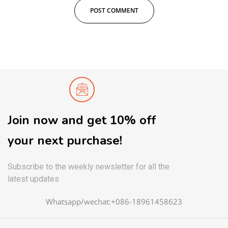
Join now and get 10% off
your next purchase!
Subscribe to the weekly newsletter for all the
latest updates
Whatsapp/wechat:+086-18961458623