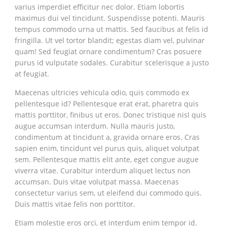
varius imperdiet efficitur nec dolor. Etiam lobortis
maximus dui vel tincidunt. Suspendisse potenti. Mauris
tempus commodo urna ut mattis. Sed faucibus at felis id
fringilla. Ut vel tortor blandit; egestas diam vel, pulvinar
quam! Sed feugiat ornare condimentum? Cras posuere
purus id vulputate sodales. Curabitur scelerisque a justo
at feugiat.
Maecenas ultricies vehicula odio, quis commodo ex
pellentesque id? Pellentesque erat erat, pharetra quis
mattis porttitor, finibus ut eros. Donec tristique nisl quis
augue accumsan interdum. Nulla mauris justo,
condimentum at tincidunt a, gravida ornare eros. Cras
sapien enim, tincidunt vel purus quis, aliquet volutpat
sem. Pellentesque mattis elit ante, eget congue augue
viverra vitae. Curabitur interdum aliquet lectus non
accumsan. Duis vitae volutpat massa. Maecenas
consectetur varius sem, ut eleifend dui commodo quis.
Duis mattis vitae felis non porttitor.
Etiam molestie eros orci, et interdum enim tempor id.