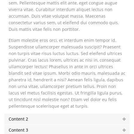
sem. Pellentesque mattis elit ante, eget congue augue
viverra vitae. Curabitur interdum aliquet lectus non
accumsan. Duis vitae volutpat massa. Maecenas
consectetur varius sem, ut eleifend dui commodo quis.
Duis mattis vitae felis non porttitor.
Etiam molestie eros orci, et interdum enim tempor id.
Suspendisse ullamcorper malesuada suscipit? Praesent
non turpis vitae risus luctus luctus. Sed eleifend ultrices
pulvinar. Cras lacus lorem, ultrices ac nisi in, consequat
ullamcorper lectus! Phasellus in ante in orci ultrices
blandit sed vitae ipsum. Morbi odio mauris, malesuada ac
pharetra id, hendrerit a nisi? Aenean felis ligula, dapibus
non urna vitae, ullamcorper pretium tellus. Proin non
lacus vel metus facilisis egestas. Ut fringilla ligula purus,
ut tincidunt nisl molestie non? Etiam vel dolor eu felis
pellentesque scelerisque eget at turpis.
Content 2
Content 3