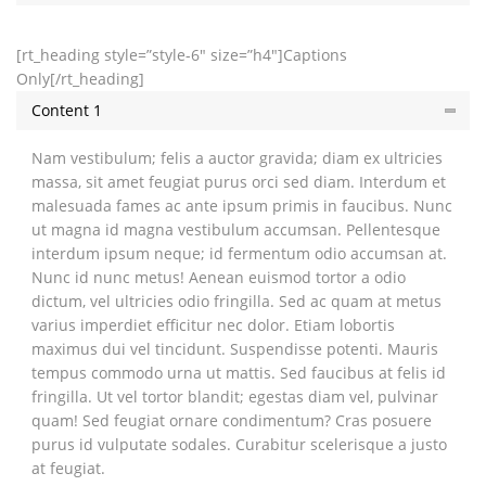
[rt_heading style=”style-6″ size=”h4″]Captions
Only[/rt_heading]
Content 1
Nam vestibulum; felis a auctor gravida; diam ex ultricies
massa, sit amet feugiat purus orci sed diam. Interdum et
malesuada fames ac ante ipsum primis in faucibus. Nunc
ut magna id magna vestibulum accumsan. Pellentesque
interdum ipsum neque; id fermentum odio accumsan at.
Nunc id nunc metus! Aenean euismod tortor a odio
dictum, vel ultricies odio fringilla. Sed ac quam at metus
varius imperdiet efficitur nec dolor. Etiam lobortis
maximus dui vel tincidunt. Suspendisse potenti. Mauris
tempus commodo urna ut mattis. Sed faucibus at felis id
fringilla. Ut vel tortor blandit; egestas diam vel, pulvinar
quam! Sed feugiat ornare condimentum? Cras posuere
purus id vulputate sodales. Curabitur scelerisque a justo
at feugiat.