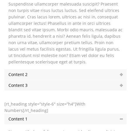
Suspendisse ullamcorper malesuada suscipit? Praesent
non turpis vitae risus luctus luctus. Sed eleifend ultrices
pulvinar. Cras lacus lorem, ultrices ac nisi in, consequat
ullamcorper lectus! Phasellus in ante in orci ultrices
blandit sed vitae ipsum. Morbi odio mauris, malesuada ac
pharetra id, hendrerit a nisi? Aenean felis ligula, dapibus
non urna vitae, ullamcorper pretium tellus. Proin non
lacus vel metus facilisis egestas. Ut fringilla ligula purus,
ut tincidunt nisl molestie non? Etiam vel dolor eu felis
pellentesque scelerisque eget at turpis.
Content 2
Content 3
[rt_heading style=”style-6″ size=”h4″]With
Numbers[/rt_heading]
Content 1